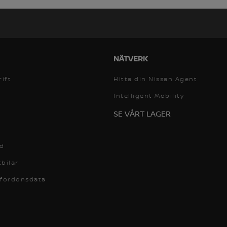
NÄTVERK
rift
Hitta din Nissan Agent
Intelligent Mobility
SE VÅRT LAGER
id
bilar
 fordonsdata