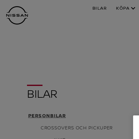
Hoppa
BILAR
KÖPA
över
till
huvudinnehåll
BILAR
PERSONBILAR
CROSSOVERS OCH PICKUPER