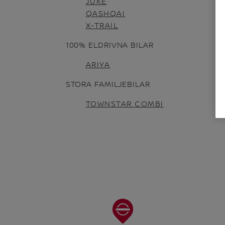
JUKE
QASHQAI
X-TRAIL
100% ELDRIVNA BILAR
ARIYA
STORA FAMILJEBILAR
TOWNSTAR COMBI