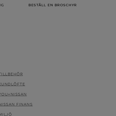
NG
BESTÄLL EN BROSCHYR
TILLBEHÖR
KUNDLÖFTE
YOU+NISSAN
NISSAN FINANS
MILJÖ