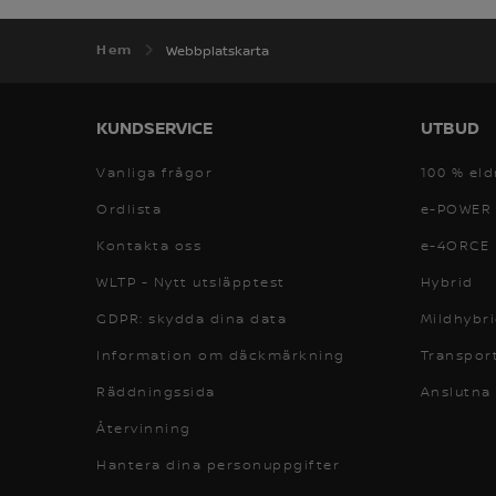
Hem
Webbplatskarta
KUNDSERVICE
UTBUD
Vanliga frågor
100 % eld
Ordlista
e-POWER
Kontakta oss
e-4ORCE
WLTP - Nytt utsläpptest
Hybrid
GDPR: skydda dina data
Mildhybr
Information om däckmärkning
Transport
Räddningssida
Anslutna
Återvinning
Hantera dina personuppgifter