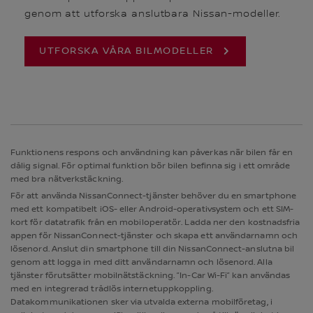
genom att utforska anslutbara Nissan-modeller.
UTFORSKA VÅRA BILMODELLER
Funktionens respons och användning kan påverkas när bilen får en
dålig signal. För optimal funktion bör bilen befinna sig i ett område
med bra nätverkstäckning.
För att använda NissanConnect-tjänster behöver du en smartphone
med ett kompatibelt iOS- eller Android-operativsystem och ett SIM-
kort för datatrafik från en mobiloperatör. Ladda ner den kostnadsfria
appen för NissanConnect-tjänster och skapa ett användarnamn och
lösenord. Anslut din smartphone till din NissanConnect-anslutna bil
genom att logga in med ditt användarnamn och lösenord. Alla
tjänster förutsätter mobilnätstäckning. ”In-Car Wi-Fi” kan användas
med en integrerad trådlös internetuppkoppling.
Datakommunikationen sker via utvalda externa mobilföretag, i