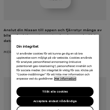
Anslut din Nissan till appen och fjärrstyr många av
bilens funktioner, ta emot aviseringar och skicka
data till bilen med din smartphone.
Din integritet
MER INFORMATION OM APPEN
Vi använder cookies för att kunna ge dig en så bra
upplevelse som möjligt på vår websida. Cookies används
för analyser, personifierad annonsering (inklusive
potentionell geo-lokalisering*), personofierat innehåll och
NissanConnect EV
för sociala medier. Din integritet är viktig för oss. Klicka på
"Cookie-inställningar" för att hitta mer information och
anpassa vad du godkänner.
Mer information
Tillåt alla cookies
Acceptera endast nödvändiga