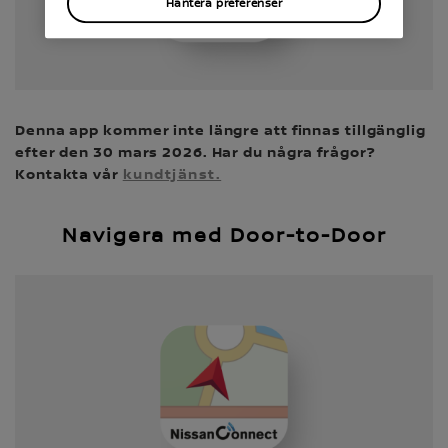
Hantera preferenser
Denna app kommer inte längre att finnas tillgänglig
efter den 30 mars 2026. Har du några frågor?
Kontakta vår
kundtjänst.
Navigera med Door-to-Door