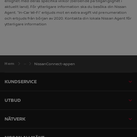
enlighet med deras specifika villkor (beroende på tillgänglighet i
aktuellt land). För ytterligare information ska du besöka din Nissan
Agent. ”In-Car Wi-Fi” erbjuds mot en extra avgift vid prenumeration
och erbjuds från början av 2020. Kontakta din lokala Nissan Agent för
ytterligare information
Hem
NissanConnect-appen
KUNDSERVICE
UTBUD
NÄTVERK