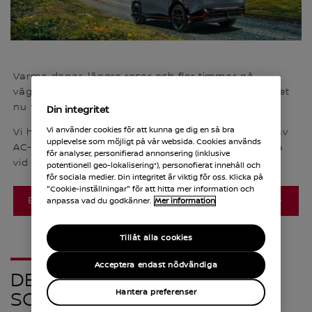
Varma dagar, längre resor och fler timmar på
vägarna ställer högre krav på din bil. Därför kan det
nu vara hög tid att se över din Nissan.
Din integritet
Vi använder cookies för att kunna ge dig en så bra
Vi hjälper dig med service och underhåll, kontroll av
upplevelse som möjligt på vår websida. Cookies används
AC-systemet samt reparation eller byte av vindruta
för analyser, personifierad annonsering (inklusive
vid behov.
potentionell geo-lokalisering*), personofierat innehåll och
för sociala medier. Din integritet är viktig för oss. Klicka på
"Cookie-inställningar" för att hitta mer information och
BOKA SERVICE
anpassa vad du godkänner.
Mer information
Tillåt alla cookies
Acceptera endast nödvändiga
DEFA HOME CHARGING
Hantera preferenser
SOLUTIONS