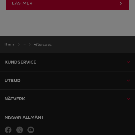
LÄS MER
Hem
Aftersales
KUNDSERVICE
UTBUD
NÄTVERK
NISSAN ALLMÄNT
facebook
Öppna i nytt fönster
twitter
Öppna i nytt fönster
youtube
Öppna i nytt fönster