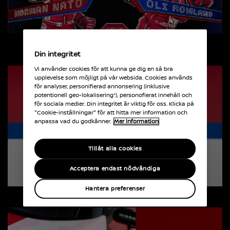
Din integritet
Vi använder cookies för att kunna ge dig en så bra
upplevelse som möjligt på vår websida. Cookies används
för analyser, personifierad annonsering (inklusive
potentionell geo-lokalisering*), personofierat innehåll och
för sociala medier. Din integritet är viktig för oss. Klicka på
"Cookie-inställningar" för att hitta mer information och
anpassa vad du godkänner.
Mer information
Tillåt alla cookies
Acceptera endast nödvändiga
Hantera preferenser