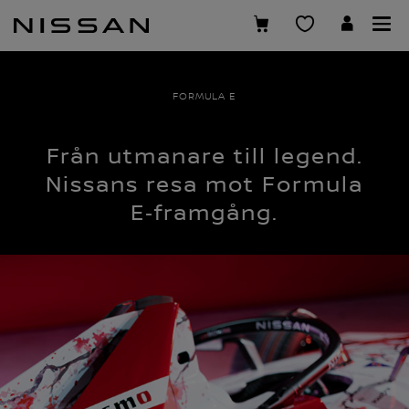
Hoppa
över
till
huvudinnehåll
FORMULA E
Från utmanare till legend.
Nissans resa mot Formula
E‑framgång.