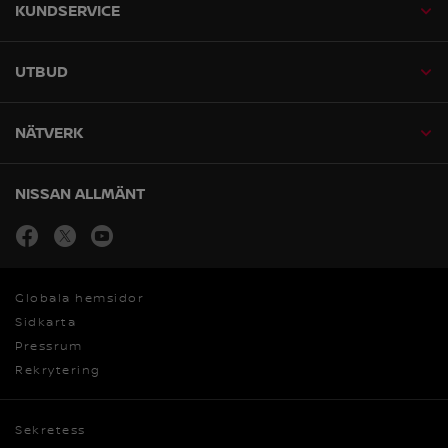
KUNDSERVICE
UTBUD
NÄTVERK
NISSAN ALLMÄNT
facebook
Öppna i nytt fönster
twitter
Öppna i nytt fönster
youtube
Öppna i nytt fönster
Globala hemsidor
Sidkarta
Pressrum
Rekrytering
Sekretess