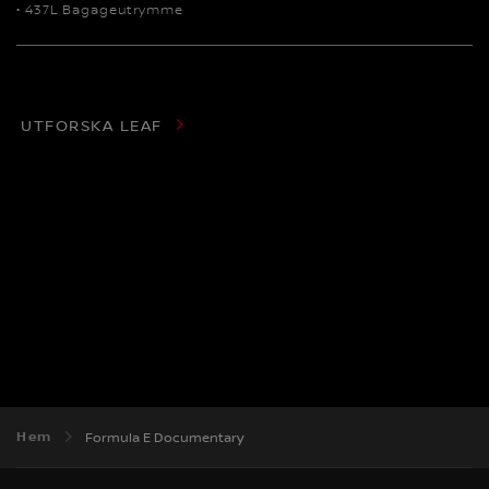
• 437L Bagageutrymme
UTFORSKA LEAF
Hem
Formula E Documentary