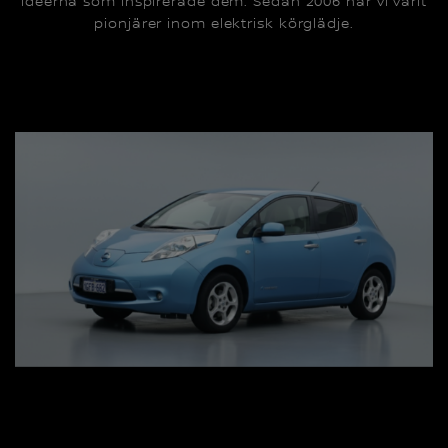
idéerna som inspirerade dem. Sedan 2006 har vi varit
pionjärer inom elektrisk körglädje.