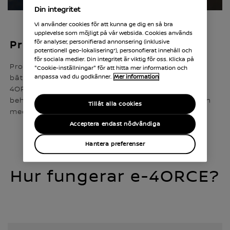
Din integritet
Vi använder cookies för att kunna ge dig en så bra
upplevelse som möjligt på vår websida. Cookies används
för analyser, personifierad annonsering (inklusive
Precision. Balans. Kraft
potentionell geo-lokalisering*), personofierat innehåll och
för sociala medier. Din integritet är viktig för oss. Klicka på
Prognosen säger underkylt regn och ändå har du
"Cookie-inställningar" för att hitta mer information och
anpassa vad du godkänner.
Mer information
bättre kontroll än någonsin. Nissan har med e-
4ORCE utvecklat framtidens 4-hjulsdrift. Systemet
behärskar all terräng och klarar svåra förhållanden
Tillåt alla cookies
med elegans.
Acceptera endast nödvändiga
Hantera preferenser
Hur fungerar e-4ORCE?