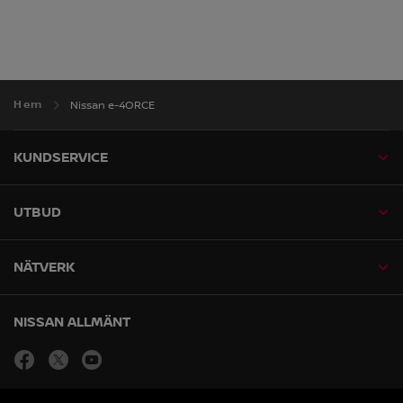
Hem
Nissan e-4ORCE
KUNDSERVICE
UTBUD
NÄTVERK
NISSAN ALLMÄNT
facebook
Öppna i nytt fönster
twitter
Öppna i nytt fönster
youtube
Öppna i nytt fönster