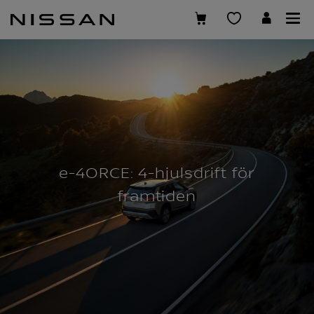
Hoppa
över
till
huvudinnehåll
e-4ORCE: 4-hjulsdrift för
framtiden