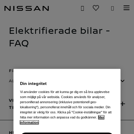
Hoppa
över
till
huvudinnehåll
Elektrifierade bilar -
FAQ
Filtrera
ALLT
Din integritet
Vi använder cookies för att kunna ge dig en så bra upplevelse
som möjligt på vår websida. Cookies används för analyser,
VILKEN TYP AV LADDNING ÄR
personifierad annonsering (inklusive potentionell geo-
TILLGÄNGLIGT FÖR ELBILAR?
lokalisering*), personofierat innehåll och för sociala medier. Din
integritet är viktig för oss. Klicka på "Cookie-inställningar" för att
hitta mer information och anpassa vad du godkänner.
Mer
information
HUR HITTAR JAG NÄRLIGGANDE