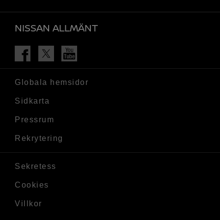
NISSAN ALLMÄNT
Facebook
Öppna I Nytt Fönster
Twitter
Öppna I Nytt Fönster
Youtube
Öppna I Nytt Fönster
Globala hemsidor
Sidkarta
Pressrum
Rekrytering
Sekretess
Cookies
Villkor