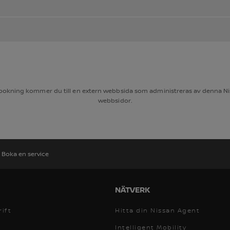
 bokning kommer du till en extern webbsida som administreras av denna Nis
webbsidor.
Boka en service
NÄTVERK
rift
Hitta din Nissan Agent
Intelligent Mobility