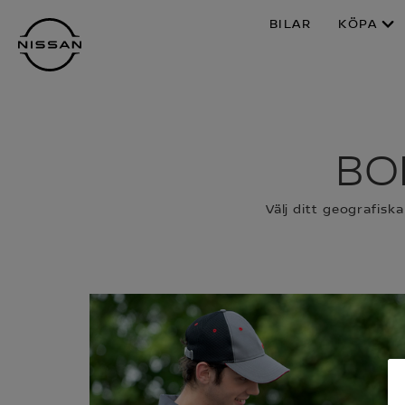
Hoppa
BILAR
KÖPA
över
till
huvudinnehåll
BO
Välj ditt geografis