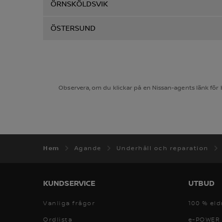
ÖRNSKÖLDSVIK
ÖSTERSUND
Observera, om du klickar på en Nissan-agents länk för
Hem
Agande
Underhåll och reparation
KUNDSERVICE
UTBUD
Vanliga frågor
100 % eld
Ordlista
e-POWER