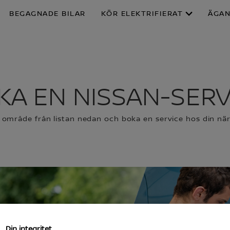
BEGAGNADE BILAR
KÖR ELEKTRIFIERAT
ÄGA
KA EN NISSAN-SERV
ka område från listan nedan och boka en service hos din n
Din integritet