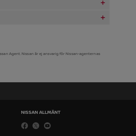
san Agent. Nissan är ej ansvarig för Nissan-agenternas
NISSAN ALLMÄNT
facebook
Öppna i nytt fönster
twitter
Öppna i nytt fönster
youtube
Öppna i nytt fönster