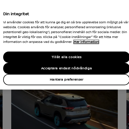
Din integritet
Vi använder cookies för att kunna ge dig en så bra upplevelse som möjligt på vår
websida. Cookies används för analyser, personifierad annonsering (inklusive
potentionell geo-lokalisering*), personofierat innehåll och för sociala medier. Din
integritet är viktig för oss. Klicka på "Cookie-inställningar" för att hitta mer
information och anpassa vad du godkänner.
Mer information
Intelligent Power
Tillåt alla cookies
Förhöj din körupplevelse
Acceptera endast nödvändiga
Hantera preferenser