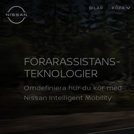
Hoppa
BILAR
KÖPA
över
till
huvudinnehåll
FÖRARASSISTANS-
TEKNOLOGIER
Omdefiniera hur du kör med
Nissan Intelligent Mobility