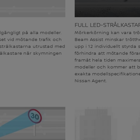
FULL LED-STRÅLKASTA
lgängligt på alla modeller.
Mörkerkörning kan vara trö
set vid mötande trafik och
Beam Assist minskar trötth
 strålkastarna utrustad med
upp i 12 individuellt styrd
rålkastare när skymningen
förhindra att mötande föra
framåt hela tiden maximera
modeller och kommer att bl
exakta modellspecifikatione
Nissan Agent.