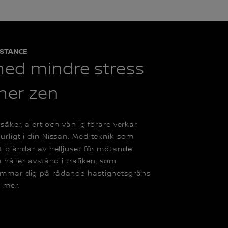
ISTANCE
med mindre stress
mer zen
säker, alert och vänlig förare verkar
ligt i din Nissan. Med teknik som
 bländar av helljuset för mötande
 håller avstånd i trafiken, som
mar dig på rådande hastighetsgräns
 mer.