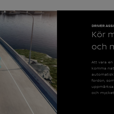
DRIVER ASS
Kör 
och 
Att vara en 
komma natur
automatiskt
fordon, som
uppmärksam
och mycket