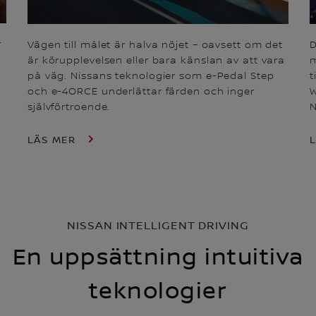
r
Vägen till målet är halva nöjet – oavsett om det
D
är körupplevelsen eller bara känslan av att vara
m
på väg. Nissans teknologier som e-Pedal Step
t
och e-4ORCE underlättar färden och inger
W
självförtroende.
N
LÄS MER
NISSAN INTELLIGENT DRIVING
En uppsättning intuitiva
teknologier