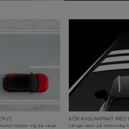
N (1)
KÖR AVSLAPPNAT MED 
Assist hjälper dig på varje
Långa resor på motorväg k