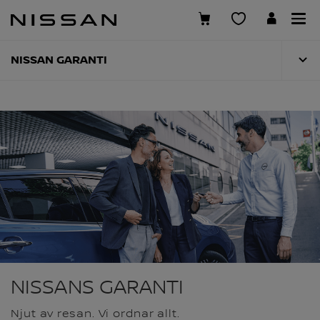
Hoppa
över
till
huvudinnehåll
NISSAN GARANTI
NISSANS GARANTI
Njut av resan. Vi ordnar allt.