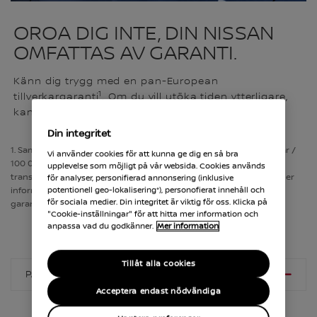
OROA DIG INTE, DIN NISSAN
OMFATTAS AV GARANTI.
Känn dig trygg med en pan-European
1
tillverkargaranti
. Om du vill utöka tiden ytterligare,
kan du köpa till en förlängd garanti.
Din integritet
1. Samtliga Nissan personbilar omfattas av en nybilsgaranti på 3 år /
Vi använder cookies för att kunna ge dig en så bra
100 000 km - beroende på vilket som inträffar först. Våra
upplevelse som möjligt på vår websida. Cookies används
transportbilar omfattas av en garanti på 5 år / 160 000 km. För mer
för analyser, personifierad annonsering (inklusive
information, kontakta din Nissan-agent eller läs mer i bilens
potentionell geo-lokalisering*), personofierat innehåll och
för sociala medier. Din integritet är viktig för oss. Klicka på
garantihäfte.
"Cookie-inställningar" för att hitta mer information och
anpassa vad du godkänner.
Mer information
Tillåt alla cookies
PASSENGER CARS
Acceptera endast nödvändiga