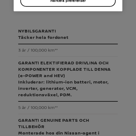
Hantera preferenser
NYBILSGARANTI
Täcker hela fordonet
3 år / 100,000 km**
GARANTI ELEKTIFIERAD DRIVLINA OCH
KOMPONENTER KOPPLADE TILL DENNA
(e-POWER and HEV)
Inkluderar: lithium-ion batteri, motor,
inverter, generator, VCM,
reduktionsväxel, PDM.
5 år / 100,000 km**
GARANTI GENUINE PARTS OCH
TILLBEHÖR
Monterade hos din Nissan-agent i