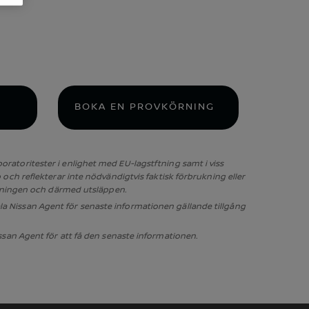
BOKA EN PROVKÖRNING
atoritester i enlighet med EU-lagstftning samt i viss
och reflekterar inte nödvändigtvis faktisk förbrukning eller
rukningen och därmed utsläppen.
ala Nissan Agent för senaste informationen gällande tillgång
ssan Agent för att få den senaste informationen.