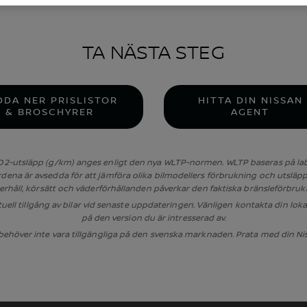
TA NÄSTA STEG
DDA NER PRISLISTOR
HITTA DIN NISSAN
& BROSCHYRER
AGENT
-utsläpp (g/km) anges enligt den nya WLTP-normen. WLTP baseras på labor
rdena är avsedda för att jämföra olika bilmodellers förbrukning och utsläpp 
nderhåll, körsätt och väderförhållanden påverkar den faktiska bränsleförb
ell tillgång av bilar vid senaste uppdateringen. Vänligen kontakta din lok
på den version du är intresserad av.
behöver inte vara tillgängliga på den svenska marknaden. Prata med din Ni