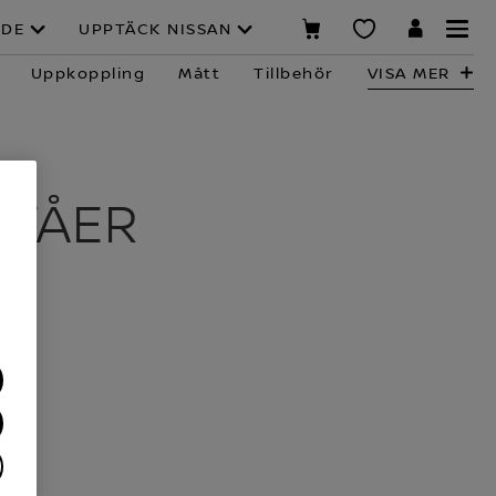
NDE
UPPTÄCK NISSAN
Uppkoppling
Mått
Tillbehör
VISA MER
IVÅER