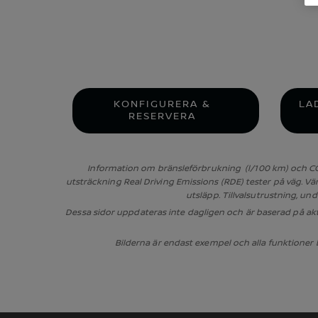
KONFIGURERA &
LA
RESERVERA
Information om bränsleförbrukning (l/100 km) och CO2
utsträckning Real Driving Emissions (RDE) tester på väg. Vä
utsläpp. Tillvalsutrustning, u
Dessa sidor uppdateras inte dagligen och är baserad på aktu
Bilderna är endast exempel och alla funktioner 