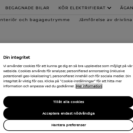
BEGAGNADE BILAR
KÖR ELEKTRIFIERAT
ÄGA
Interiör och bagageutrymme
Jämförelse av drivlina
NISSAN QASHQAI
ÖR UTRUSTNINGSN
Din integritet
Vi använder cookies för att kunna ge dig en så bra upplevelse som möjligt på vår
websida. Cookies används för analyser, personifierad annonsering (inklusive
potentionell geo-lokalisering*), personofierat innehåll och för sociala medier. Din
L
integritet är viktig för oss. Klicka på "Cookie-inställningar" för att hitta mer
information och anpassa vad du godkänner.
Mer information
on
Tillåt alla cookies
Acceptera endast nödvändiga
TILL BIL
Hantera preferenser