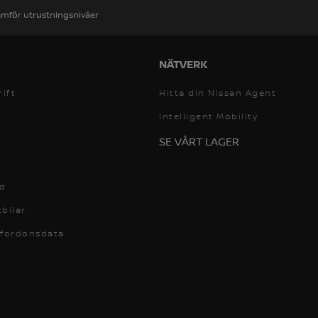
ämför utrustningsnivåer
NÄTVERK
rift
Hitta din Nissan Agent
Intelligent Mobility
SE VÅRT LAGER
id
bilar
 fordonsdata