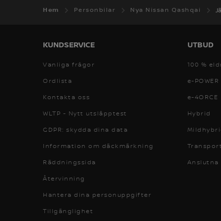
Hem
Personbilar
Nya Nissan Qashqai
J
KUNDSERVICE
UTBUD
Vanliga frågor
100 % eld
Ordlista
e-POWER
Kontakta oss
e-4ORCE
WLTP - Nytt utsläpptest
Hybrid
GDPR: skydda dina data
Mildhybr
Information om däckmärkning
Transport
Räddningssida
Anslutna
Återvinning
Hantera dina personuppgifter
Tillgänglighet