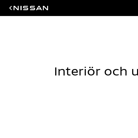
Interiör och
Elegans på högsta nivå