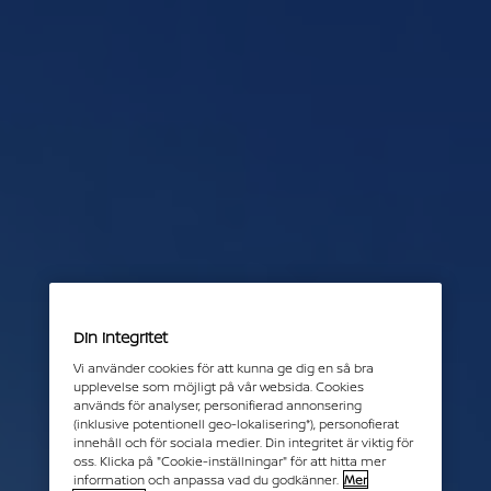
Din integritet
Vi använder cookies för att kunna ge dig en så bra
upplevelse som möjligt på vår websida. Cookies
används för analyser, personifierad annonsering
(inklusive potentionell geo-lokalisering*), personofierat
innehåll och för sociala medier. Din integritet är viktig för
oss. Klicka på "Cookie-inställningar" för att hitta mer
information och anpassa vad du godkänner.
Mer