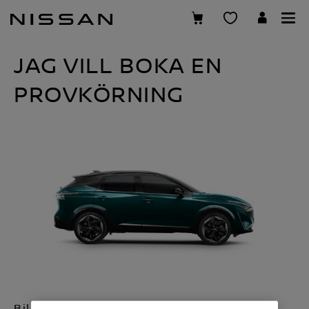
Hoppa
över
till
JAG VILL BOKA EN
huvudinnehåll
PROVKÖRNING
Bil