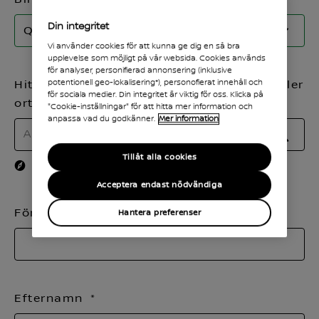
Din integritet
QASHQAI
Vi använder cookies för att kunna ge dig en så bra
upplevelse som möjligt på vår websida. Cookies används
för analyser, personifierad annonsering (inklusive
potentionell geo-lokalisering*), personofierat innehåll och
Hitta din Nissan-agent via postnummer eller
för sociala medier. Din integritet är viktig för oss. Klicka på
ort
"Cookie-inställningar" för att hitta mer information och
anpassa vad du godkänner.
Mer information
SÖK
Tillåt alla cookies
Använd min nuvarande plats
Acceptera endast nödvändiga
Förnamn
Hantera preferenser
Efternamn