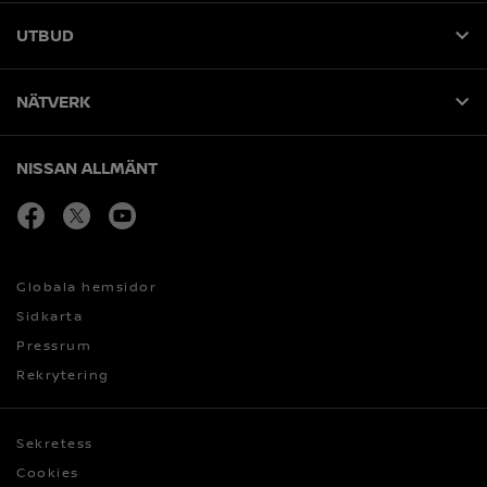
UTBUD
NÄTVERK
NISSAN ALLMÄNT
facebook
Öppna i nytt fönster
twitter
Öppna i nytt fönster
youtube
Öppna i nytt fönster
Globala hemsidor
Sidkarta
Pressrum
Rekrytering
Sekretess
Cookies