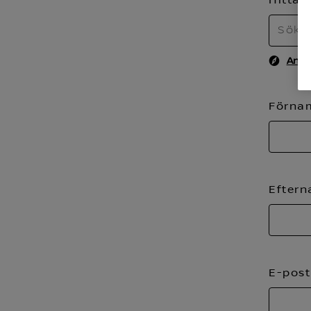
Anvä
Förn
Efter
E-pos