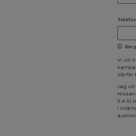
Telef
Din 
Vi vill
kampanj
därför
Jag vi
Nissan
S.A.S) 
i tillä
auktor