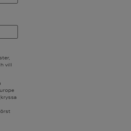
ster,
 vill
n
Europe
(kryssa
örst