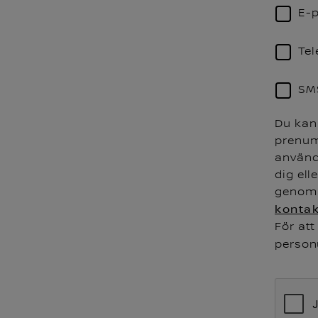
E-
Tel
SM
Du kan 
prenum
använd
dig ell
genom 
kontak
För at
personu