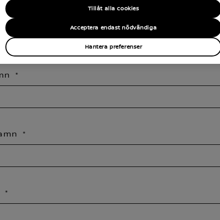
Tillåt alla cookies
Acceptera endast nödvändiga
nd min nuvarande plats
Hantera preferenser
amn
namn
t