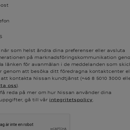
post
efon
S
när som helst ändra dina preferenser eller avsluta
erationen på marknadsföringskommunikation geno
a länken för avanmälan i de meddelanden som skicka
er genom att besöka ditt föredragna kontaktcenter el
att kontakta Nissan kundtjänst (+46 8 5010 3000 ell
ta oss
).
t få reda på mer om hur Nissan använder dina
ppgifter, gå till vår
integritetspolicy
.