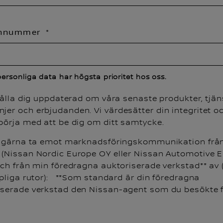
onnummer
personliga data har högsta prioritet hos oss.
 hålla dig uppdaterad om våra senaste produkter, tjän
er och erbjudanden. Vi värdesätter din integritet och
 börja med att be dig om ditt samtycke.
ll gärna ta emot marknadsföringskommunikation frå
 (Nissan Nordic Europe OY eller Nissan Automotive 
och från min föredragna auktoriserade verkstad** av 
mpliga rutor): **Som standard är din föredragna
iserade verkstad den Nissan-agent som du besökte f