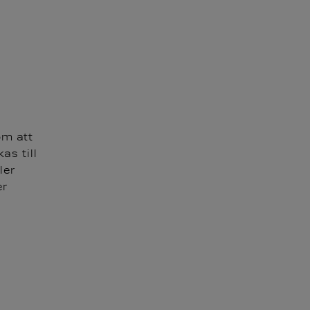
m att
s till
ler
er