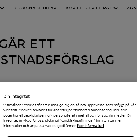
BEGAGNADE BILAR
KÖR ELEKTRIFIERAT
ÄGA
GÄR ETT
STNADSFÖRSLAG
odell
Din integritet
Nissan MICRA
Vi använder cookies för att kunna ge dig en så bra upplevelse som möjligt på vår
websida. Cookies används för analyser, personifierad annonsering (inklusive
potentionell geo-lokalisering*), personofierat innehåll och för sociala medier. Din
integritet är viktig för oss. Klicka på "Cookie-inställningar" för att hitta mer
information och anpassa vad du godkänner.
Mer information
din Nissan-agent via postnummer eller ort