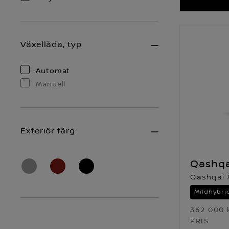
Växellåda, typ
Automat
Manuell
Exteriör färg
Qashqa
Qashqai 
Mildhybri
362 000 
PRIS