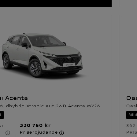
i Acenta
Qa
Mildhybrid Xtronic aut 2WD Acenta MY26
Qas
d
Mil
330 750 kr
kr
362
Priserbjudande
PRI