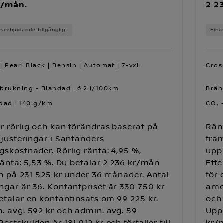
r/mån.
2 2
gserbjudande tillgängligt
Fina
| Pearl Black | Bensin | Automat | 7-vxl.
Cros
brukning - Blandad : 6.2 l/100km
Brän
dad : 140 g/km
CO₂ 
r rörlig och kan förändras baserat på
Ränt
 justeringar i Santanders
fram
gskostnader. Rörlig ränta: 4,95 %,
uppl
 ränta: 5,53 %. Du betalar 2 236 kr/mån
Effe
lån på 231 525 kr under 36 månader. Antal
för 
ngar är 36. Kontantpriset är 330 750 kr
amor
etalar en kontantinsats om 99 225 kr.
och 
. avg. 592 kr och admin. avg. 59
Upp
estskulden är 181 912 kr och förfaller till
kr/m