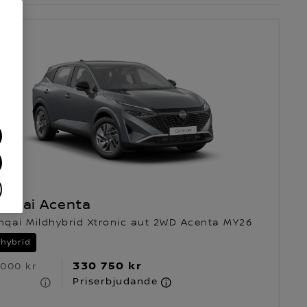
shqai Acenta
hqai Mildhybrid Xtronic aut 2WD Acenta MY26
dhybrid
330 750 kr
 000 kr
S
Priserbjudande