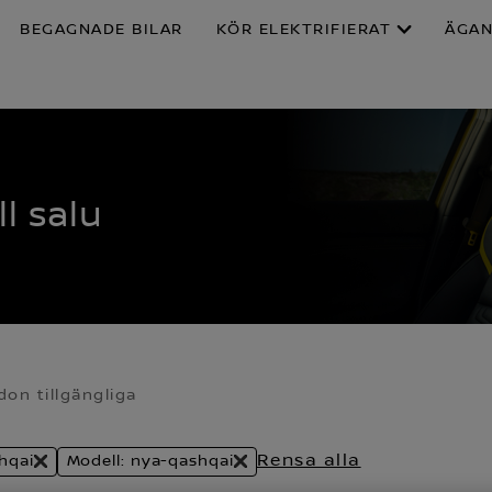
BEGAGNADE BILAR
KÖR ELEKTRIFIERAT
ÄGA
ll salu
don tillgängliga
Rensa alla
hqai
Modell: nya-qashqai