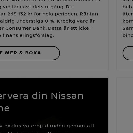
g vid låneavtalets utgång. Du
beta
lar 265 132 kr för hela perioden. Räntan
åter
ldrig understiga 0 %. Kreditgivare är
kom
r Consumer Bank. Detta är ett icke-
San
 finansieringsförslag.
bind
E MER & BOKA
rvera din Nissan
ne
av exklusiva erbjudanden genom att