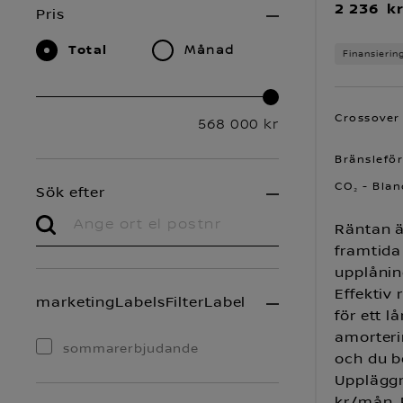
2 236 k
Pris
Total
Månad
Finansierin
Crossover 
568 000 kr
Bränsleför
CO₂ - Blan
Sök efter
Räntan ä
framtida
upplånin
Effektiv
marketingLabelsFilterLabel
för ett 
amorteri
sommarerbjudande
och du b
Uppläggn
kr/mån. R