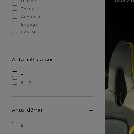
reserva
N-Trek
Tekna+
Advance
Engage
Evolve
Antal sittplatser
5
5 - 7
Antal dörrar
5