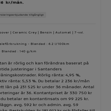
36 kr/mån.
nsieringserbjudande tillgängligt
sover | Ceramic Grey | Bensin | Automat | 7-vxl.
sleförbrukning - Blandad : 6.2 l/100km
- Blandad : 140 g/km
an är rörlig och kan förändras baserat på
tida justeringar i Santanders
åningskostnader. Rörlig ränta: 4,95 %,
ktiv ränta: 5,53 %. Du betalar 2 236 kr/mån
ett lån på 231 525 kr under 36 månader. Antal
teringar är 36. Kontantpriset är 330 750 kr
du betalar en kontantinsats om 99 225 kr.
läggn. avg. 592 kr och admin. avg. 59
ån. Restskulden är 181 912 kr och förfaller till