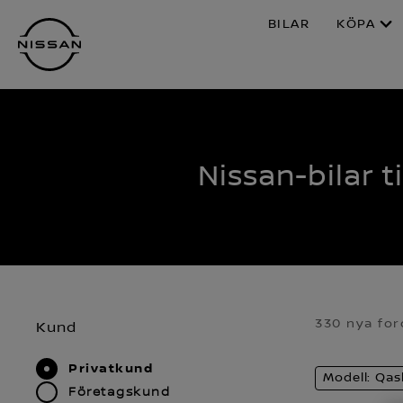
Hoppa
BILAR
KÖPA
över
till
huvudinnehåll
Nissan-bilar ti
330 nya for
Kund
Privatkund
Modell: Qas
Företagskund