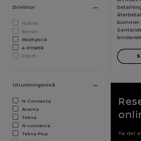
Drivlinor
betalnin
återbeta
kommer a
Hybrid
Santande
Bensin
bindande
Mildhybrid
e-POWER
S
Eldrift
Utrustningsnivå
Rese
N-Connecta
Acenta
onli
Tekna
N-connecta
Ta del 
Tekna Plus