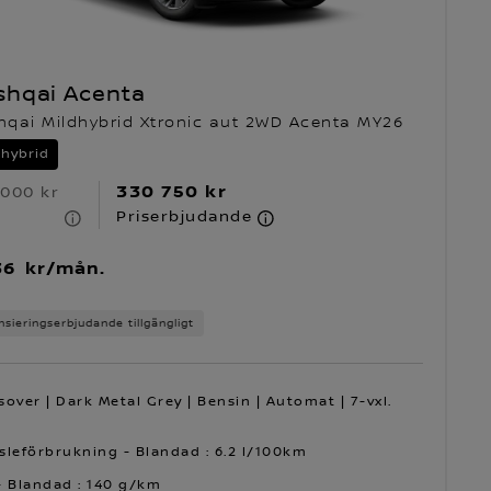
shqai Acenta
hqai Mildhybrid Xtronic aut 2WD Acenta MY26
dhybrid
330 750 kr
 000 kr
S
Priserbjudande
36 kr/mån.
nsieringserbjudande tillgängligt
sover | Dark Metal Grey | Bensin | Automat | 7-vxl.
sleförbrukning - Blandad : 6.2 l/100km
- Blandad : 140 g/km