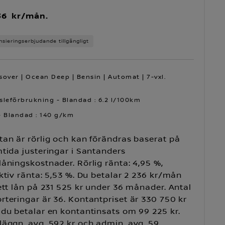
36 kr/mån.
nsieringserbjudande tillgängligt
sover | Ocean Deep | Bensin | Automat | 7-vxl.
sleförbrukning - Blandad : 6.2 l/100km
- Blandad : 140 g/km
an är rörlig och kan förändras baserat på
tida justeringar i Santanders
åningskostnader. Rörlig ränta: 4,95 %,
ktiv ränta: 5,53 %. Du betalar 2 236 kr/mån
ett lån på 231 525 kr under 36 månader. Antal
teringar är 36. Kontantpriset är 330 750 kr
du betalar en kontantinsats om 99 225 kr.
läggn. avg. 592 kr och admin. avg. 59