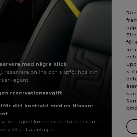
Ränt
fram
uppl
Effe
för 
amor
och 
servera med några klick
Upp
kr/m
lj, reservera online och slutför hos din
beta
ssan-agent
åter
gen reservationsavgift
kom
San
utför ditt kontrakt med en Nissan-
bind
ent.
n valda agent kommer kontakta dig och
erställa alla detaljer.