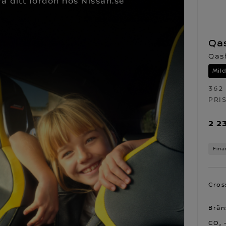
ra ditt fordon hos Nissan.se
Qa
Qas
Mil
362
PRI
2 2
Fina
Cros
Brän
CO₂ 