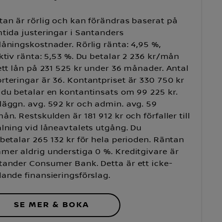
an är rörlig och kan förändras baserat på
tida justeringar i Santanders
åningskostnader. Rörlig ränta: 4,95 %,
ktiv ränta: 5,53 %. Du betalar 2 236 kr/mån
ett lån på 231 525 kr under 36 månader. Antal
teringar är 36. Kontantpriset är 330 750 kr
du betalar en kontantinsats om 99 225 kr.
läggn. avg. 592 kr och admin. avg. 59
ån. Restskulden är 181 912 kr och förfaller till
lning vid låneavtalets utgång. Du
betalar 265 132 kr för hela perioden. Räntan
mer aldrig understiga 0 %. Kreditgivare är
tander Consumer Bank. Detta är ett icke-
ande finansieringsförslag.
SE MER & BOKA