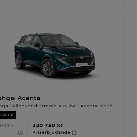
shqai Acenta
hqai Mildhybrid Xtronic aut 2WD Acenta MY26
dhybrid
330 750 kr
 000 kr
S
Priserbjudande