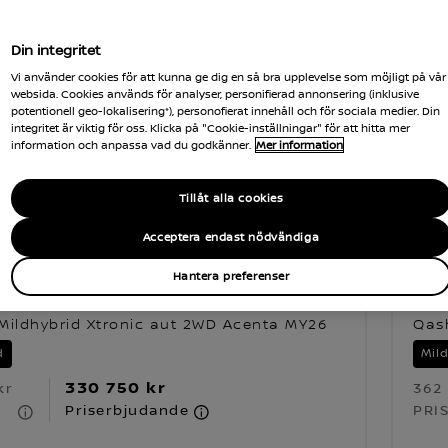
Din integritet
Vi använder cookies för att kunna ge dig en så bra upplevelse som möjligt på vår
websida. Cookies används för analyser, personifierad annonsering (inklusive
potentionell geo-lokalisering*), personofierat innehåll och för sociala medier. Din
integritet är viktig för oss. Klicka på "Cookie-inställningar" för att hitta mer
information och anpassa vad du godkänner.
Mer information
Tillåt alla cookies
Acceptera endast nödvändiga
Hantera preferenser
i Acenta
Qa
Mildhybrid Xtronic aut 2WD Acenta MY26
Qas
d
Mil
330 750 kr
kr
362
Priserbjudande
PRI