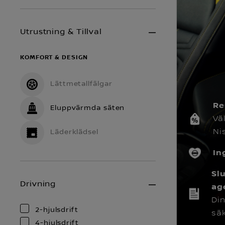
Utrustning & Tillval
KOMFORT & DESIGN
Lättmetallfälgar
Re
Eluppvärmda säten
Vä
Ni
Läderklädsel
In
Sl
Drivning
ag
Di
2-hjulsdrift
säk
4-hjulsdrift