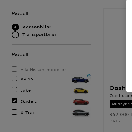
Modell
Personbilar
Transportbilar
Modell
Alla Nissan-modeller
ARIYA
Qashqa
Juke
Qashqai 
Qashqai
Mildhybri
X-Trail
362 000 
PRIS