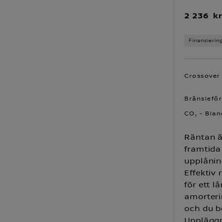
2 236 k
Finansierin
Crossover 
Bränsleför
CO₂ - Blan
Räntan ä
framtida
upplånin
Effektiv
för ett 
amorteri
och du b
Uppläggn