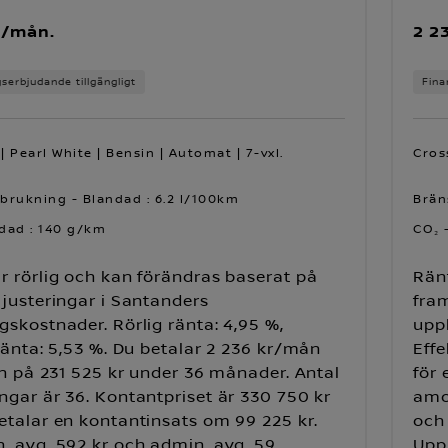
r/mån.
2 2
gserbjudande tillgängligt
Fina
| Pearl White | Bensin | Automat | 7-vxl.
Cros
brukning - Blandad : 6.2 l/100km
Brän
dad : 140 g/km
CO₂ 
r rörlig och kan förändras baserat på
Ränt
 justeringar i Santanders
fram
gskostnader. Rörlig ränta: 4,95 %,
uppl
 ränta: 5,53 %. Du betalar 2 236 kr/mån
Effe
lån på 231 525 kr under 36 månader. Antal
för 
ngar är 36. Kontantpriset är 330 750 kr
amor
etalar en kontantinsats om 99 225 kr.
och 
. avg. 592 kr och admin. avg. 59
Upp