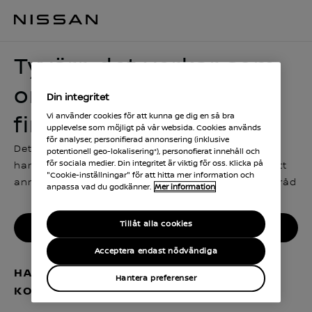
Tyvärr, det verkar som om bilen inte längre finns i lager
Tyvärr, det verkar som
om bilen inte längre
Din integritet
Vi använder cookies för att kunna ge dig en så bra
finns i lager
upplevelse som möjligt på vår websida. Cookies används
för analyser, personifierad annonsering (inklusive
Det ser ut som att någon bokade precis innan du
potentionell geo-lokalisering*), personofierat innehåll och
för sociala medier. Din integritet är viktig för oss. Klicka på
hann göra det. Du kan gå tillbaka och leta efter ett
"Cookie-inställningar" för att hitta mer information och
annat liknande fordon, eller kontakta oss för mer råd
anpassa vad du godkänner.
Mer information
Tillåt alla cookies
Hitta en annan Nissan
Acceptera endast nödvändiga
HAR DU FRÅGOR OM DIN BOKNING?
Hantera preferenser
KONTAKTA