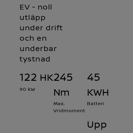
EV - noll
utläpp
under drift
och en
underbar
tystnad
122
245
45
HK
90 kW
Nm
KWH
Max.
Batteri
Vridmoment
Upp