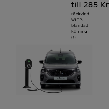
till 285 
räckvidd
WLTP,
blandad
körning
(1)