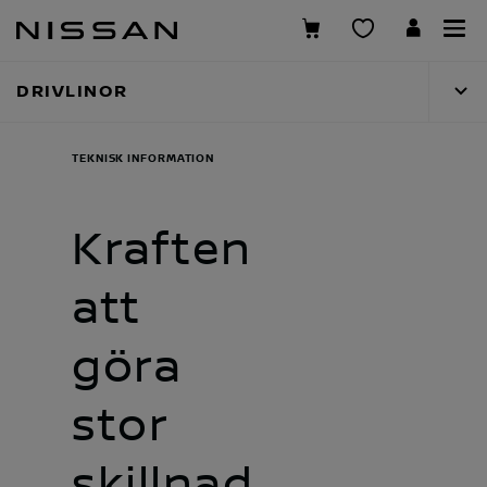
Hoppa
över
till
DRIVLINOR
huvudinnehåll
TEKNISK INFORMATION
Kraften
att
göra
stor
skillnad