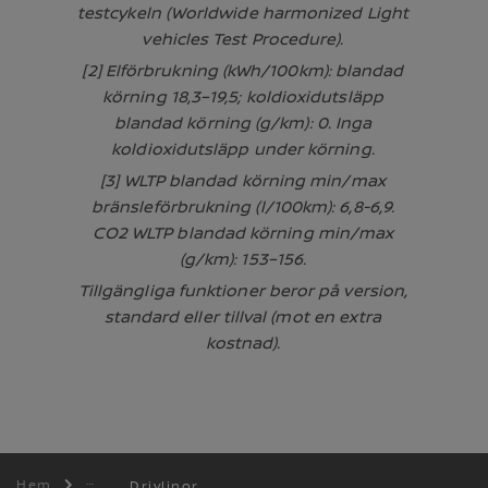
testcykeln (Worldwide harmonized Light
vehicles Test Procedure).
[2] Elförbrukning (kWh/100km): blandad
körning 18,3–19,5; koldioxidutsläpp
blandad körning (g/km): 0. Inga
koldioxidutsläpp under körning.
[3] WLTP blandad körning min/max
bränsleförbrukning (l/100km): 6,8-6,9.
CO2 WLTP blandad körning min/max
(g/km): 153–156.​
Tillgängliga funktioner beror på version,
standard eller tillval (mot en extra
kostnad).
Hem
Drivlinor