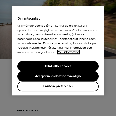
Din integritet
Vi använder cookies för att kunna ge dig en så bra
upplevelse som möjligt på vår websida. Cookies används
för analyser, personifierad annonsering (inklusive
potentionell geo-lokalisering*), personofierat innehåll och
för sociala medier. Din integritet är viktig för oss. Klicka på
"Cookie-inställningar" för att hitta mer information och
anpassa vad du godkänner.
Mer information
Tillåt alla cookies
Acceptera endast nödvändiga
Hantera preferenser
FULL ELDRIFT