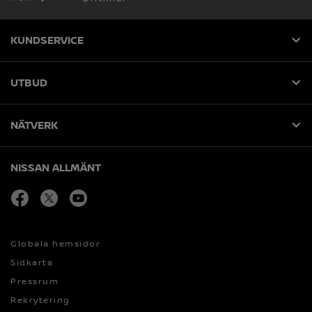
KUNDSERVICE
UTBUD
NÄTVERK
NISSAN ALLMÄNT
facebook
Öppna i nytt fönster
twitter
Öppna i nytt fönster
youtube
Öppna i nytt fönster
Globala hemsidor
Sidkarta
Pressrum
Rekrytering