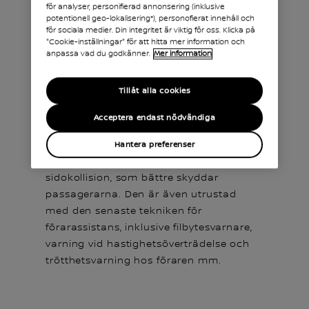
för analyser, personifierad annonsering (inklusive
potentionell geo-lokalisering*), personofierat innehåll och
för sociala medier. Din integritet är viktig för oss. Klicka på
"Cookie-inställningar" för att hitta mer information och
KÖRASSISTANS
anpassa vad du godkänner.
Mer information
Kör säkert
Tillåt alla cookies
och håll dig
Acceptera endast nödvändiga
skyddad
Nissan Primastar är nu ännu säkrare
Hantera preferenser
tack vare förstärkt skydd vid
sidokollision, som bättre skyddar
passagerarna. Den är även utrustad
med den senaste tekniken för
förarassistans, inklusive filbytesvarnare,
varning vid hastighetsöverträdelse och
trötthetsvarning hos föraren mm.