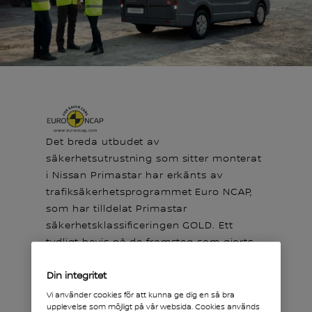
Det breda utbudet av
säkerhetsutrustning som sitter monterat
i Nissan Primastar har erkänts av
trafiksäkerhetsprogrammet Euro NCAP,
som har tilldelat Primastar
säkerhetsklassificeringen GOLD. Ett
tydligt bevis på de framsteg som gjorts
med vår mellanstora transportbil.
Din integritet
Vi använder cookies för att kunna ge dig en så bra
upplevelse som möjligt på vår websida. Cookies används