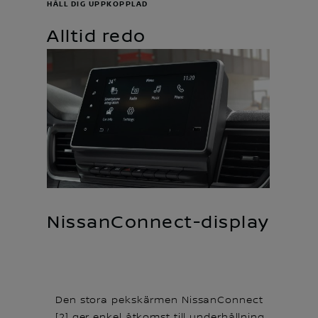
HÅLL DIG UPPKOPPLAD
Alltid redo
NissanConnect-display
Den stora pekskärmen NissanConnect
[2] ger enkel åtkomst till underhållning,