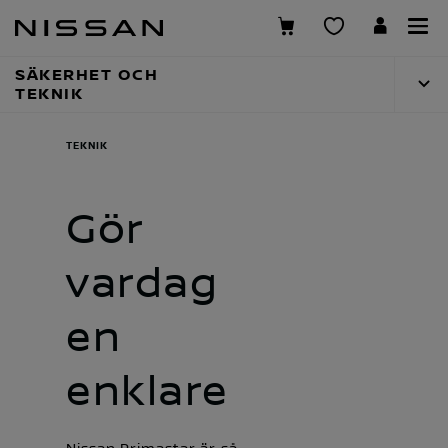
Hoppa
över
till
SÄKERHET OCH
huvudinnehåll
TEKNIK
TEKNIK
Gör
vardag
en
enklare