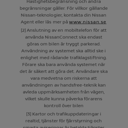
Hastighetsbegränsning och andra
begränsningar gäller. För villkor gällande
Nissan-teknologier, kontakta din Nissan
Agent eller läs mer på
www.nissan.se
[2] Anslutning av en mobiltelefon för att
använda NissanConnect ska endast
göras om bilen är tryggt parkerad.
Användning av systemet ska alltid ske i
enlighet med rådande trafiklagstiftning.
Förare ska bara använda systemet när
det är säkert att göra det. Användare ska
vara medvetna om riskerna att
användningen av handsfree-teknik kan
avleda uppmärksamheten från vägen,
vilket skulle kunna påverka förarens
kontroll över bilen
[3] Kartor och trafikuppdateringar i
realtid, tjänster för fjärrstyrning och
smarta aviseringar är betalda tjänster