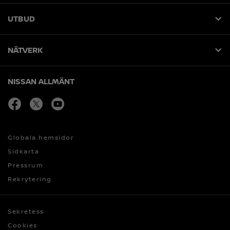
UTBUD
NÄTVERK
NISSAN ALLMÄNT
facebook
Öppna i nytt fönster
twitter
Öppna i nytt fönster
youtube
Öppna i nytt fönster
Globala hemsidor
Sidkarta
Pressrum
Rekrytering
Sekretess
Cookies