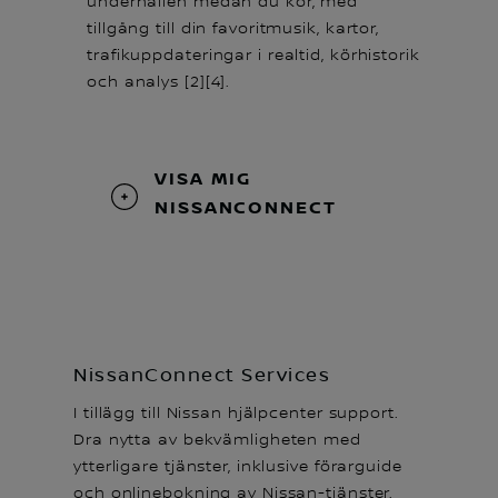
underhållen medan du kör, med
tillgång till din favoritmusik, kartor,
trafikuppdateringar i realtid, körhistorik
och analys [2][4].
VISA MIG
NISSANCONNECT
NissanConnect Services
I tillägg till Nissan hjälpcenter support.
Dra nytta av bekvämligheten med
ytterligare tjänster, inklusive förarguide
och onlinebokning av Nissan-tjänster.