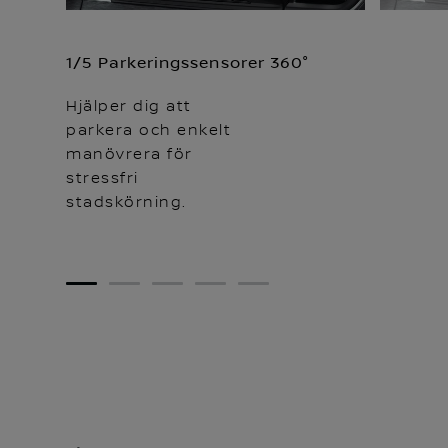
1/5 Parkeringssensorer 360°
Hjälper dig att
parkera och enkelt
manövrera för
stressfri
stadskörning.
1
2
3
4
5