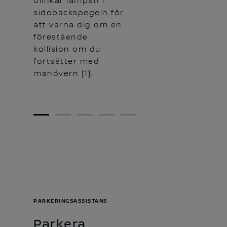
blinkar lampan i
sidobackspegeln för
att varna dig om en
förestående
kollision om du
fortsätter med
manövern [1].
1
2
3
4
5
PARKERINGSASSISTANS
Parkera