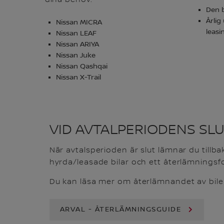
dina behov.
Den b
Årlig
Nissan MICRA
leasi
Nissan LEAF
Nissan ARIYA
Nissan Juke
Nissan Qashqai
Nissan X-Trail
VID AVTALPERIODENS SL
När avtalsperioden är slut lämnar du tillb
hyrda/leasade bilar och ett återlämningsfor
Du kan läsa mer om återlämnandet av bile
ARVAL - ÅTERLÄMNINGSGUIDE