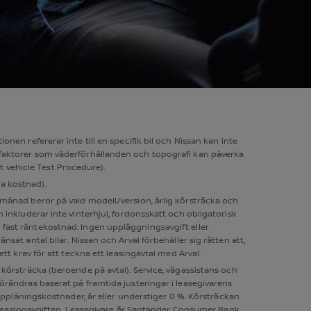
nen refererar inte till en specifik bil och Nissan kan inte
ska faktorer som väderförhållanden och topografi kan påverka
t vehicle Test Procedure).
ra kostnad).
 månad beror på vald modell/version, årlig körsträcka och
 inkluderar inte vinterhjul, fordonsskatt och obligatorisk
fast räntekostnad. Ingen uppläggningsavgift eller
nsat antal bilar. Nissan och Arval förbehåller sig rätten att,
 krav för att teckna ett leasingavtal med Arval.
 körsträcka (beroende på avtal). Service, vägassistans och
örändras baserat på framtida justeringar i leasegivarens
plåningskostnader, är eller understiger 0 %. Körsträckan
er leasingavgiften. Leasegivare är Santander Consumer Bank,