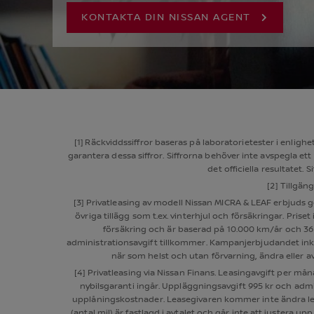
ÖPPNA I N
KONTAKTA DIN NISSAN AGENT
[1]
Räckviddssiffror baseras på laboratorietester i enlighet
garantera dessa siffror. Siffrorna behöver inte avspegla et
det officiella resultatet
[2] Tillgän
[3] Privatleasing av modell Nissan MICRA & LEAF erbjuds 
övriga tillägg som t.ex. vinterhjul och försäkringar. Pri
försäkring och är baserad på 10.000 km/år och 36
administrationsavgift tillkommer. Kampanjerbjudandet inklusiv
när som helst och utan förvarning, ändra eller 
[4] Privatleasing via Nissan Finans. Leasingavgift per må
nybilsgaranti ingår. Uppläggningsavgift 995 kr och admi
upplåningskostnader. Leasegivaren kommer inte ändra lea
(antal mil) är fastlagd i avtalet och går inte att justera