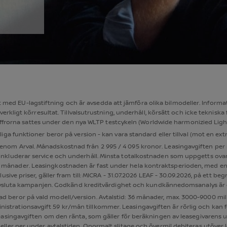
YTT FÖNSTER
 med EU-lagstiftning och är avsedda att jämföra olika bilmodeller. Informatio
t verkligt körresultat. Tillvalsutrustning, underhåll, körsätt och icke tekni
. Siffrorna sattes under den nya WLTP testcykeln (Worldwide harmonizied Ligh
gliga funktioner beror på version - kan vara standard eller tillval (mot en ext
genom Arval. Månadskostnad från 2 995 / 4 095 kronor. Leasingavgiften per
set inkluderar service och underhåll. Minsta totalkostnaden som uppgetts ovan
 månader. Leasingkostnaden är fast under hela kontraktsperioden, med en 
e priser, gäller fram till: MICRA - 31.07.2026 LEAF - 30.09.2026, på ett begrä
avsluta kampanjen. Godkänd kreditvärdighet och kundkännedomsanalys är ett
nad beror på vald modell/version. Avtalstid: 36 månader, max. 3000-9000 mil
nistrationsavgift 59 kr/mån tillkommer. Leasingavgiften är rörlig och kan f
singavgiften om den ränta, som gäller för beräkningen av leasegivarens up
 upp eller ner under avtalstiden. Onormalt slitage och övermil debiteras utöv