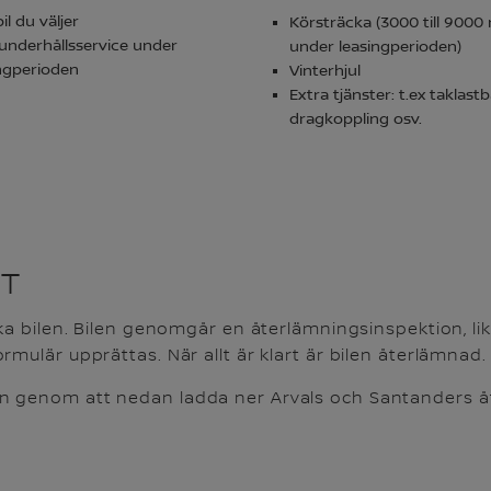
il du väljer
Körsträcka (3000 till 9000 
 underhållsservice under
under leasingperioden)
ngperioden
Vinterhjul
Extra tjänster: t.ex taklastb
dragkoppling osv.
UT
aka bilen. Bilen genomgår en återlämningsinspektion, l
mulär upprättas. När allt är klart är bilen återlämnad.
n genom att nedan ladda ner Arvals och Santanders å