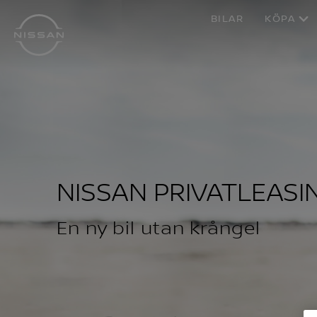
Hoppa
BILAR
KÖPA
över
till
huvudinnehåll
NISSAN PRIVATLEASI
En ny bil utan krångel