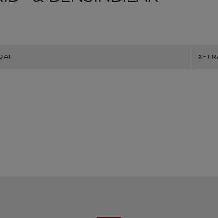
QAI
X-TR