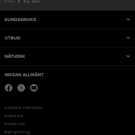
Hem
Fel 404
KUNDSERVICE
UTBUD
NÄTVERK
NISSAN ALLMÄNT
facebook
Öppna i nytt fönster
twitter
Öppna i nytt fönster
youtube
Öppna i nytt fönster
Globala hemsidor
Sidkarta
Pressrum
Rekrytering