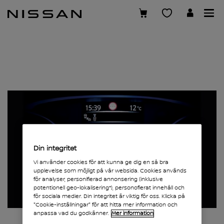
Hoppa
över
till
huvudinnehåll
Din integritet
Vi använder cookies för att kunna ge dig en så bra
upplevelse som möjligt på vår websida. Cookies används
för analyser, personifierad annonsering (inklusive
potentionell geo-lokalisering*), personofierat innehåll och
för sociala medier. Din integritet är viktig för oss. Klicka på
"Cookie-inställningar" för att hitta mer information och
anpassa vad du godkänner.
Mer information